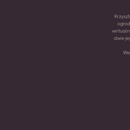
Krzyszt
ogrod
wirtual
dwie
je
We