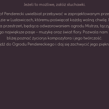
J
e
ż
e
l
i
t
o
m
o
ż
l
i
w
e
,
z
a
ł
ó
ż
s
ł
u
c
h
a
w
k
i
.
of
Penderecki
uwielbiał
przebywać
w zaprojektowanym
prze
zie
w Lusławicach,
któremu
poświęcał
każdą
wolną
chwilę.
na
przestrzeń,
będąca
odwzorowaniem
ogrodu
Mistrza,
łącz
go
największe
pasje
–
muzykę
oraz
świat
flory.
Pozwala
nam
bliżej
poznać
życiorys
kompozytora
i jego
twórczość.
jdź
do
Ogrodu
Pendereckiego
i daj
się
zachwycić
jego
piękn