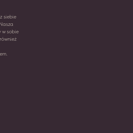
z
siebie
Nasza
y
w sobie
również
em.