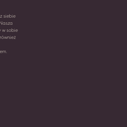
z
siebie
Nasza
y
w sobie
również
em.