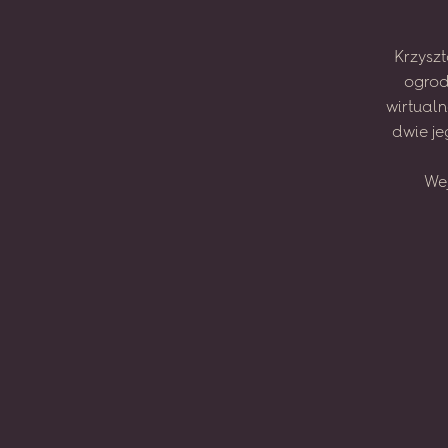
Krzyszt
ogrod
wirtual
dwie
je
We