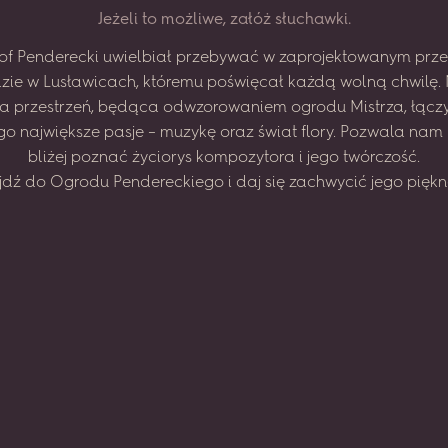
J
e
ż
e
l
i
t
o
m
o
ż
l
i
w
e
,
z
a
ł
ó
ż
s
ł
u
c
h
a
w
k
i
.
of
Penderecki
uwielbiał
przebywać
w zaprojektowanym
prze
zie
w Lusławicach,
któremu
poświęcał
każdą
wolną
chwilę.
na
przestrzeń,
będąca
odwzorowaniem
ogrodu
Mistrza,
łącz
go
największe
pasje
–
muzykę
oraz
świat
flory.
Pozwala
nam
bliżej
poznać
życiorys
kompozytora
i jego
twórczość.
jdź
do
Ogrodu
Pendereckiego
i daj
się
zachwycić
jego
piękn