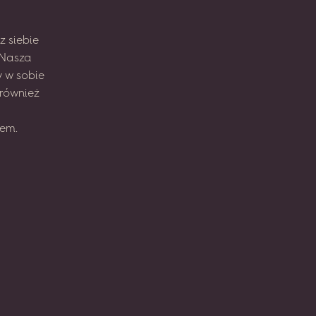
z
siebie
Nasza
y
w sobie
również
em.