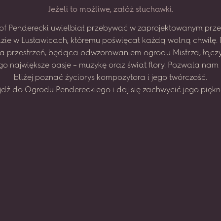
J
e
ż
e
l
i
t
o
m
o
ż
l
i
w
e
,
z
a
ł
ó
ż
s
ł
u
c
h
a
w
k
i
.
of
Penderecki
uwielbiał
przebywać
w zaprojektowanym
prze
zie
w Lusławicach,
któremu
poświęcał
każdą
wolną
chwilę.
na
przestrzeń,
będąca
odwzorowaniem
ogrodu
Mistrza,
łącz
go
największe
pasje
–
muzykę
oraz
świat
flory.
Pozwala
nam
bliżej
poznać
życiorys
kompozytora
i jego
twórczość.
jdź
do
Ogrodu
Pendereckiego
i daj
się
zachwycić
jego
piękn