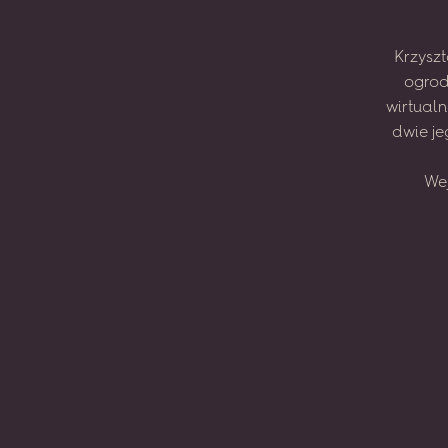
Krzyszt
ogrod
wirtual
dwie
je
We