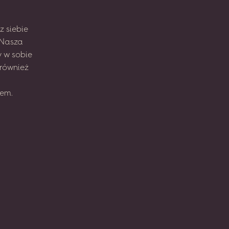
z
siebie
Nasza
y
w sobie
również
em.