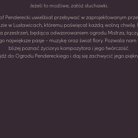
J
e
ż
e
l
i
t
o
m
o
ż
l
i
w
e
,
z
a
ł
ó
ż
s
ł
u
c
h
a
w
k
i
.
of
Penderecki
uwielbiał
przebywać
w zaprojektowanym
prze
zie
w Lusławicach,
któremu
poświęcał
każdą
wolną
chwilę.
na
przestrzeń,
będąca
odwzorowaniem
ogrodu
Mistrza,
łącz
go
największe
pasje
–
muzykę
oraz
świat
flory.
Pozwala
nam
bliżej
poznać
życiorys
kompozytora
i jego
twórczość.
jdź
do
Ogrodu
Pendereckiego
i daj
się
zachwycić
jego
piękn