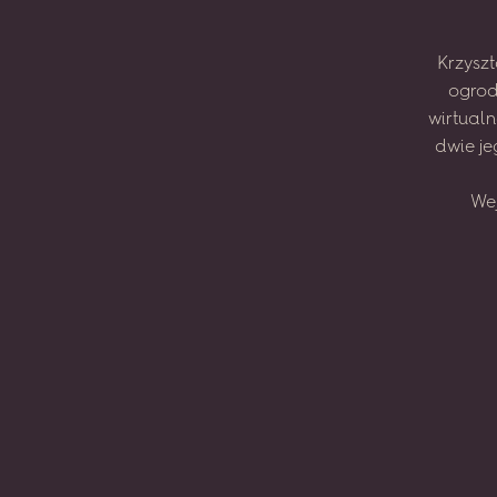
Krzyszt
ogrod
wirtual
dwie
je
We