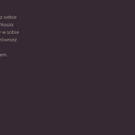
z
siebie
Nasza
y
w sobie
również
em.