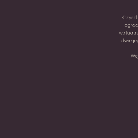
Krzyszt
ogrod
wirtual
dwie
je
We