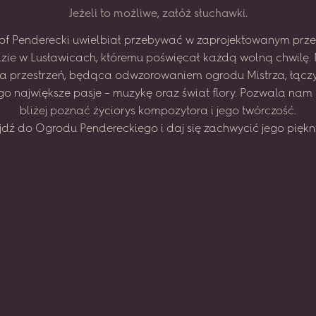
J
e
ż
e
l
i
t
o
m
o
ż
l
i
w
e
,
z
a
ł
ó
ż
s
ł
u
c
h
a
w
k
i
.
of
Penderecki
uwielbiał
przebywać
w zaprojektowanym
prze
zie
w Lusławicach,
któremu
poświęcał
każdą
wolną
chwilę.
na
przestrzeń,
będąca
odwzorowaniem
ogrodu
Mistrza,
łącz
go
największe
pasje
–
muzykę
oraz
świat
flory.
Pozwala
nam
bliżej
poznać
życiorys
kompozytora
i jego
twórczość.
jdź
do
Ogrodu
Pendereckiego
i daj
się
zachwycić
jego
piękn